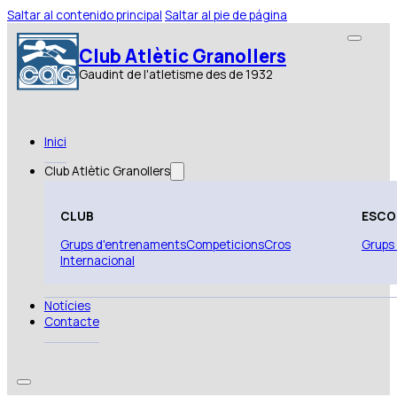
Saltar al contenido principal
Saltar al pie de página
Club Atlètic Granollers
Gaudint de l'atletisme des de 1932
Inici
Club Atlètic Granollers
CLUB
ESCO
Grups d'entrenaments
Competicions
Cros
Grups
Internacional
Notícies
Contacte