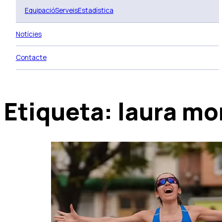
Equipació
Serveis
Estadística
Notícies
Contacte
Etiqueta:
laura mo