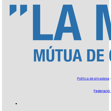
Política de privadesa
Federació 