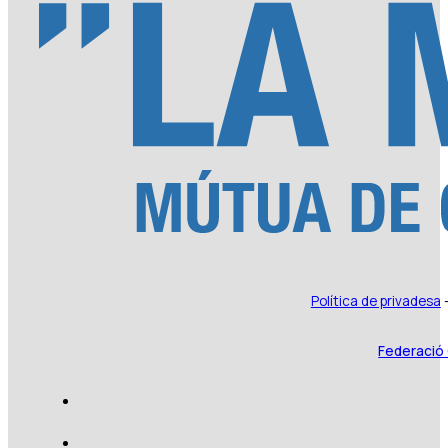
Política de privadesa
Federació 