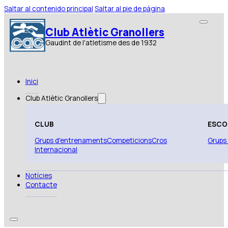
Saltar al contenido principal
Saltar al pie de página
Club Atlètic Granollers
Gaudint de l'atletisme des de 1932
Inici
Club Atlètic Granollers
CLUB
ESCO
Grups d'entrenaments
Competicions
Cros
Grups
Internacional
Notícies
Contacte