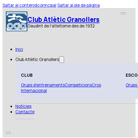
Saltar al contenido principal
Saltar al pie de página
Club Atlètic Granollers
Gaudint de l'atletisme des de 1932
Inici
Club Atlètic Granollers
CLUB
ESCO
Grups d'entrenaments
Competicions
Cros
Grups
Internacional
Notícies
Contacte