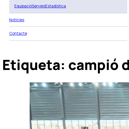
Equipació
Serveis
Estadística
Notícies
Contacte
Etiqueta:
campió 