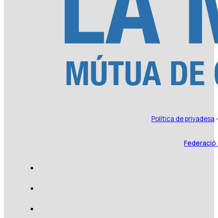
Política de privadesa
Federació 