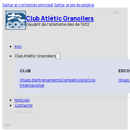
Saltar al contenido principal
Saltar al pie de página
Club Atlètic Granollers
Gaudint de l'atletisme des de 1932
Inici
Club Atlètic Granollers
CLUB
ESCO
Grups d'entrenaments
Competicions
Cros
Grups
Internacional
Notícies
Contacte