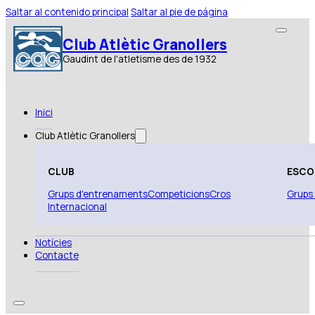
Saltar al contenido principal
Saltar al pie de página
Club Atlètic Granollers
Gaudint de l'atletisme des de 1932
Inici
Club Atlètic Granollers
CLUB
ESCO
Grups d'entrenaments
Competicions
Cros
Grups
Internacional
Notícies
Contacte